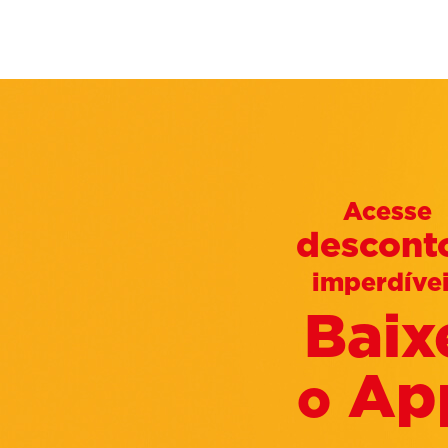
Acesse
descont
imperdíve
Baix
Ap
o