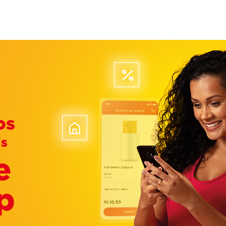
os
is
e
p