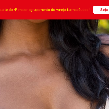
parte do 4º maior agrupamento do varejo farmacêutico!
Seja