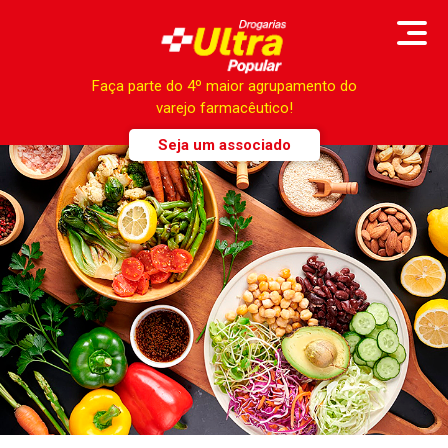
Faça parte do 4º maior agrupamento do
varejo farmacêutico!
Seja um associado