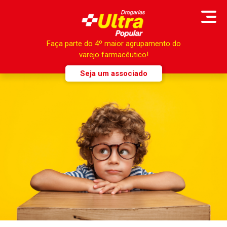
Faça parte do 4º maior agrupamento do
varejo farmacêutico!
Seja um associado