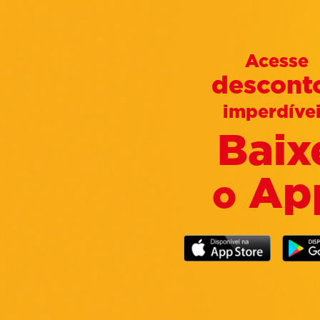
Acesse
descont
imperdíve
Baix
Ap
o