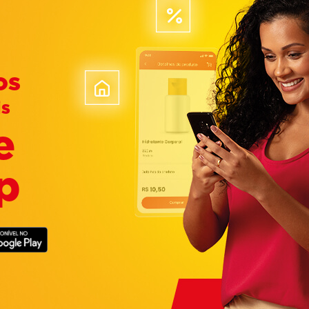
os
is
e
p