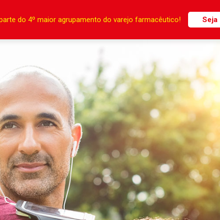
parte do 4º maior agrupamento do varejo farmacêutico!
Seja