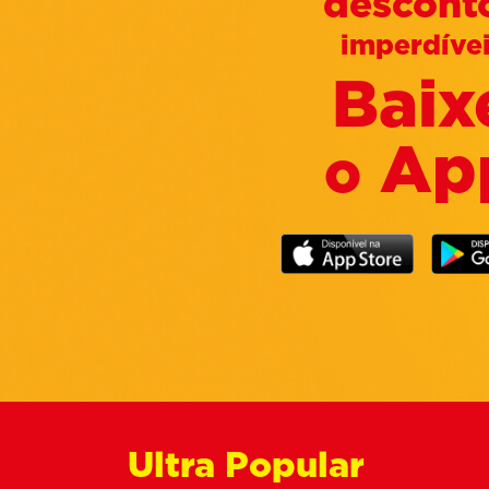
descont
imperdíve
Baix
Ap
o
Ultra Popular