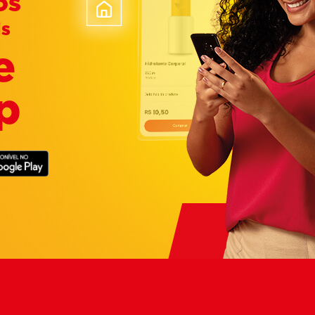
os
is
e
p