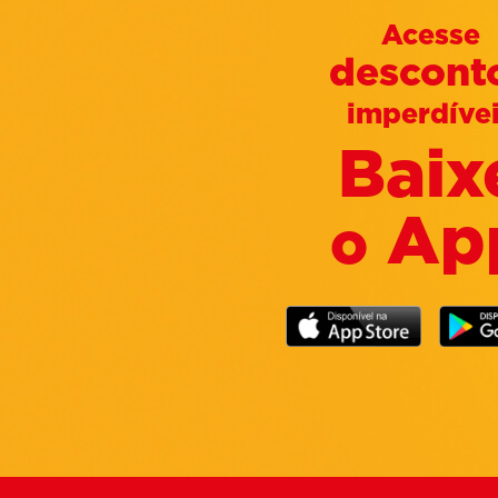
Acesse
descont
imperdíve
Baix
Ap
o