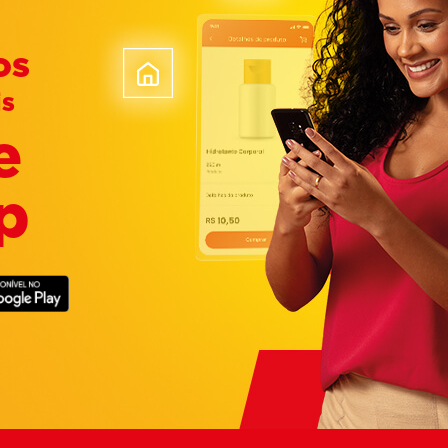
os
is
e
p